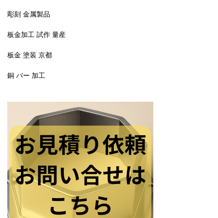
彫刻 金属製品
板金加工 試作 量産
板金 塗装 京都
銅 バー 加工