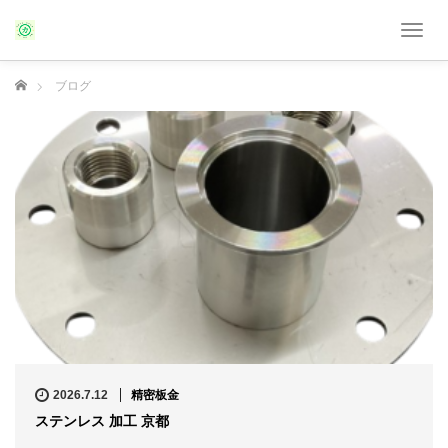
T
o
g
ホーム
ブログ
g
l
e
n
a
v
i
g
a
t
i
o
n
2026.7.12
精密板金
ステンレス 加工 京都