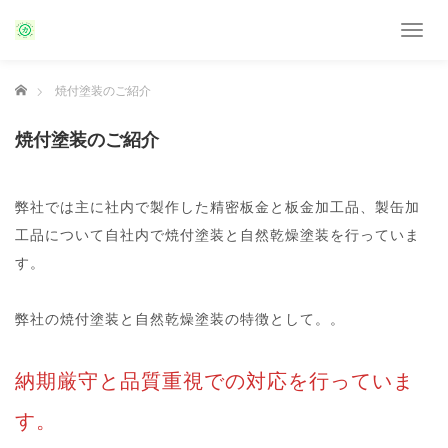
T
o
g
ホーム
焼付塗装のご紹介
g
l
e
焼付塗装のご紹介
n
a
v
弊社では主に社内で製作した精密板金と板金加工品、製缶加
i
g
工品について自社内で焼付塗装と自然乾燥塗装を行っていま
a
す。
t
i
o
弊社の焼付塗装と自然乾燥塗装の特徴として。。
n
納期厳守と品質重視での対応を行っていま
す。