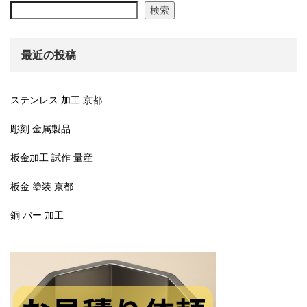
検索
最近の投稿
ステンレス 加工 京都
彫刻 金属製品
板金加工 試作 量産
板金 塗装 京都
銅 バー 加工