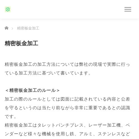
T
o
g
ホーム
精密板金加工
g
l
e
精密板金加工
n
a
v
精密板金加工の加工方法については弊社の現場で実際に行っ
i
g
ている加工方法に基づいて書いています。
a
t
＜精密板金加工のルール＞
i
o
加工の際のルールとしては図面に記載されている内容と公差
n
を守るというのは当たり前ながら非常に重要であるとの認識
です。
精密板金加工はタレットパンチプレス、レーザー加工機、ベ
ンダーなど様々な機械を使用し鉄、アルミ、ステンレスなど