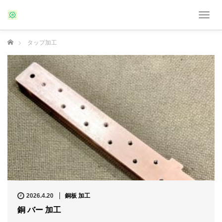
T
o
g
ホーム
タップ加工
g
l
e
n
a
v
i
g
a
t
i
o
n
2026.4.20
銅板 加工
銅 バー 加工