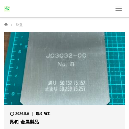
T
o
g
ホーム
旋盤
g
l
e
n
a
v
i
g
a
t
i
o
n
2026.5.9
銅板 加工
彫刻 金属製品