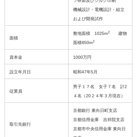
フ研磨及びシルク印刷
機械設計・電機設計・組立
および開発試作
2
敷地面積 1025m
建物
面積
2
面積850m
資本金
1000万円
設立年月日
昭和47年5月
男子１７名 女子７名 計2
従業員
４名（20２４年３月現在）
京都銀行 東向日町支店
京都信用金庫 吉祥院支店
取引先銀行
京都市中央信用金庫 東向日