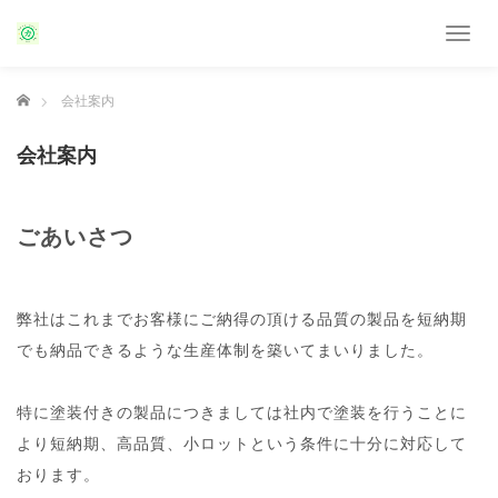
T
o
g
ホーム
会社案内
g
l
e
会社案内
n
a
v
ごあいさつ
i
g
a
t
弊社はこれまでお客様にご納得の頂ける品質の製品を短納期
i
o
でも納品できるような生産体制を築いてまいりました。
n
特に塗装付きの製品につきましては社内で塗装を行うことに
より短納期、高品質、小ロットという条件に十分に対応して
おります。